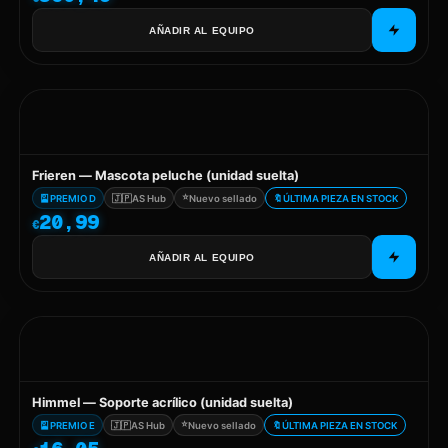
AÑADIR AL EQUIPO
Frieren — Mascota peluche (unidad suelta)
⭐
🎴
PREMIO D
🇯🇵
AS Hub
Nuevo sellado
🔖
ÚLTIMA PIEZA EN STOCK
20,99
€
AÑADIR AL EQUIPO
Himmel — Soporte acrílico (unidad suelta)
⭐
🎴
PREMIO E
🇯🇵
AS Hub
Nuevo sellado
🔖
ÚLTIMA PIEZA EN STOCK