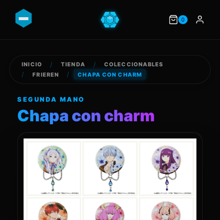
0
/
/
INICIO
TIENDA
COLECCIONABLES
/
/
FRIEREN
CHAPA CON CHARM
SEGUNDA MANO
Chapa con charm