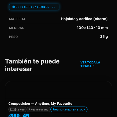
ESPECIFICACIONES
Hojalata y acrílico (charm)
MATERIAL
100×140×10
mm
MEDIDAS
35
g
PESO
También te puede
VER TODA LA
TIENDA
→
interesar
Composición — Anytime, My Favourite
⭐
🇯🇵
AS Hub
Nuevo sellado
🔖
ÚLTIMA PIEZA EN STOCK
360,49
€