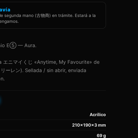
avía
de segunda mano (古物商) en trámite. Estará a la
tengamos.
emio E⑤ — Aura.
tería エニマイくじ «Anytime, My Favourite» de
ーレン). Sellada / sin abrir, enviada
n.
Acrílico
210×190×3
mm
69
g