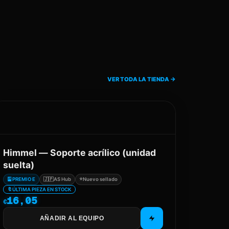
VER TODA LA TIENDA
→
Himmel — Soporte acrílico (unidad
suelta)
⭐
🎴
PREMIO E
🇯🇵
AS Hub
Nuevo sellado
🔖
ÚLTIMA PIEZA EN STOCK
16,05
€
AÑADIR AL EQUIPO