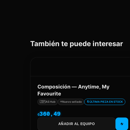
También te puede interesar
Composición — Anytime, My
Favourite
⭐
🇯🇵
AS Hub
Nuevo sellado
🔖
ÚLTIMA PIEZA EN STOCK
360,49
€
AÑADIR AL EQUIPO