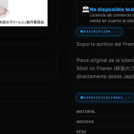
🏛️
No disponible tod
Licencia de comercio 
venta en cuanto la ob
DESCRIPCIÓN
Soporte acrílico del Pr
Pieza original de la lo
Sōsō no Frieren (葬送のフリ
directamente desde Japó
ESPECIFICACIONES
MATERIAL
MEDIDAS
PESO