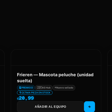
Frieren — Mascota peluche (unidad
suelta)
⭐
🎴
PREMIO D
🇯🇵
AS Hub
Nuevo sellado
🔖
ÚLTIMA PIEZA EN STOCK
20,99
€
AÑADIR AL EQUIPO