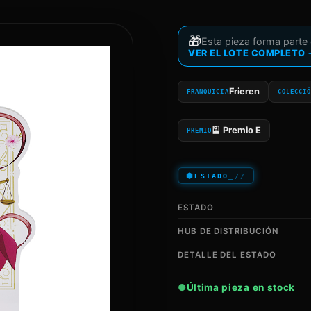
🎁
Esta pieza forma parte 
VER EL LOTE COMPLETO
Frieren
FRANQUICIA
COLECCI
🎴
Premio E
PREMIO
ESTADO
ESTADO
HUB DE DISTRIBUCIÓN
DETALLE DEL ESTADO
Última pieza en stock